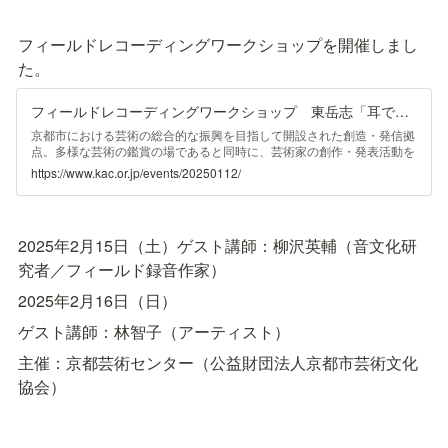
フィールドレコーディングワークショップを開催しまし
た。
フィールドレコーディングワークショップ 東岳志「耳である」 | イベント | 京都芸術センター | KYOTO ART CENTER
京都市における芸術の総合的な振興を目指して開設された創造・発信拠
点。多様な芸術の鑑賞の場であると同時に、芸術家の創作・発表活動を
支援しています。
https://www.kac.or.jp/events/20250112/
2025年2月15日（土）ゲスト講師：柳沢英輔（音文化研
究者／フィールド録音作家）
2025年2月16日（日）
ゲスト講師：林智子（アーティスト）
主催：京都芸術センター（公益財団法人京都市芸術文化
協会）