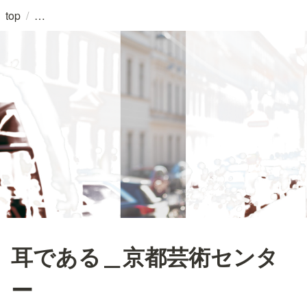
/
top
耳である＿京都芸術センタ
ー