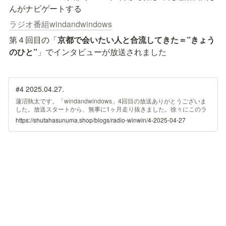
んがナビゲートする
ラジオ番組windandwindows
第４回目の「
京都で会いたい人と合流してきた＝”きょう
のひと”
」でインタビューが放送されました
#4 2025.04.27.
蓮沼執太です。「windandwindows」4回目の放送ありがとうございま
した。放送スタートから、無事に1ヶ月走り抜きました。徐々にこのラ
ジオの特殊さが際立ってきましたね！ ・「京都で会いたい人と合流し
https://shutahasunuma.shop/blogs/radio-winwin/4-2025-04-27
てきた＝”きょうのひと”」 ・「外ラジオ at デザインあ展neo」 ・
「祝！ボイスメッセージ」 以上、3本立てをお送りしました！そして京
都の環境音を味わう「Sound map Kyoto」は京都御所 九条池。 「京都
で会いたい人と合流してきた＝”きょうのひと”」 きょうのひと：サウン
ド・エンジニア東岳志（あずま・たけし）さん 左京区にある喫茶・バ
ー、アートスペースでもある「しばし」さんにおじゃまをして収録させ
ていただきました。