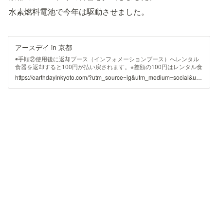
水素燃料電池で今年は駆動させました。
アースデイ in 京都
◉手順②使用後に返却ブース（インフォメーションブース）へレンタル
食器を返却すると100円が払い戻されます。※差額の100円はレンタル食
器の運営費に充てられます。
https://earthdayinkyoto.com/?utm_source=ig&utm_medium=social&utm_content=link_in_bio&fbclid=PAZXh0bgNhZW0CMTEAc3J0YwZhcHBfaWQPOTM2NjE5NzQzMzkyNDU5AAGns5aPEt6zfjfPAHuv2sQHaLfS-Z4EJLF94pZvl5zp61xeDldGyT3ekiHiW5Y_aem_YWdncwDhe-q7BqTvbm9gNj8eUW_V&brid=YWdncwE1Be8d1fktsArCKh7yoTdf