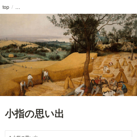
/
top
小指の思い出