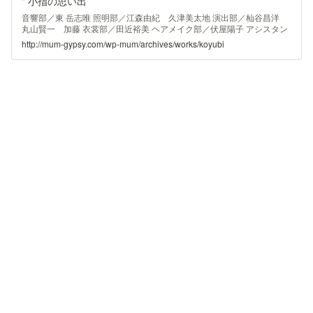
" 小指の思い出
音響部／東 岳志唯 照明部／江森由紀 久津美太地 演出部／杣谷昌洋
丸山賢一 加藤 衣裳部／田近裕美 ヘアメイク部／伏屋陽子 アシスタン
ト／小椋史子 アシスタント・映像プラン／召田実子 映像オペレーター
http://mum-gypsy.com/wp-mum/archives/works/koyubi
／三上 亮 企画アドバイザー／徳永京子東京都 東京文化発信プロジェ
クト室 主催／東京芸術劇場（公益財団法人東京都歴史文化財団） （公
益財団法人東京都歴史文化財団）