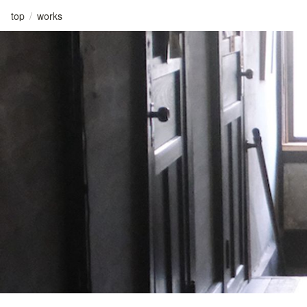
top
/
works