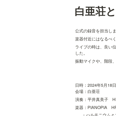
白亜荘と
公式の録音を担当し
楽器付近にはなるべ
ライブの時は、良い
した。
振動マイクや、階段
日時：2024年5月18日(
会場：白亜荘　
演奏：平井真美子　HP
楽器：PIANOPIA　HP
・ハルモニウム c.186