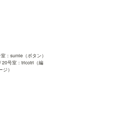
号室：sumie（ボタン）

室：tricotri（編
ージ）