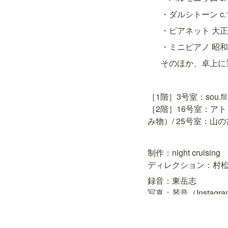
・ダルシトーン c.1860
・ピアネット 大正十
・ミニピアノ 昭和六
そのほか、卓上に
［1階］3号室：sou.f
［2階］16号室：アトリ
み物）/ 25号室：山
制作：night cruising

ディレクション：村
録音：東岳志

写真：琴音（Instagram