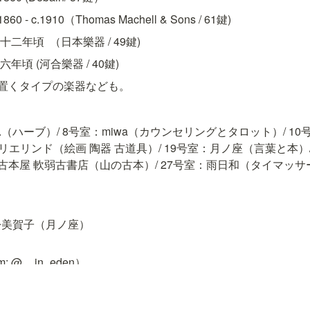
 - c.1910（Thomas Machell & Sons / 61鍵)
二年頃  （日本樂器 / 49鍵)
年頃 (河合樂器 / 40鍵)
置くタイプの楽器なども。
il.（ハーブ）/ 8号室：miwa（カウンセリングとタロット）/ 10
エリンド（絵画 陶器 古道具）/ 19号室：月ノ座（言葉と本）/ 20号
の古本屋 軟弱古書店（山の古本）/ 27号室：雨日和（タイマッサ
松美賀子（月ノ座）
: @__in_eden）