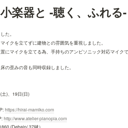
小楽器と -聴く、ふれる-
ました。
くマイクを立てずに建物との雰囲気を重視しました。
位置にマイクを立てる為、手持ちのアンビソニック対応マイク
、床の歪みの音も同時収録しました。
土)、19日(日)

: 
https://hirai-mamiko.com
: 
http://www.atelier-pianopia.com
0 (Debain/ 37鍵）